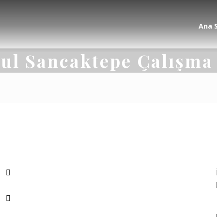
Ana 
bul Sancaktepe Çalışma