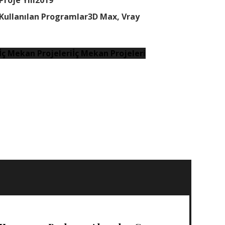
Proje Yılı
2019
Kullanılan Programlar
3D Max, Vray
İç Mekan Projeleri
İç Mekan Projeleri