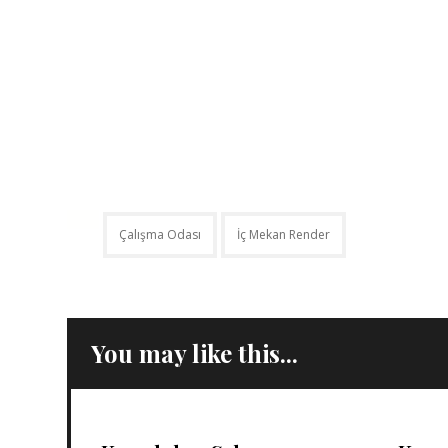
Çalışma Odası
İç Mekan Render
You may like this...