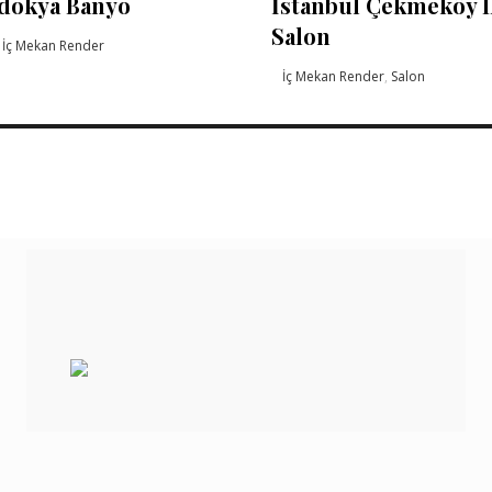
dokya Banyo
İstanbul Çekmeköy I
Salon
,
İç Mekan Render
İç Mekan Render
,
Salon