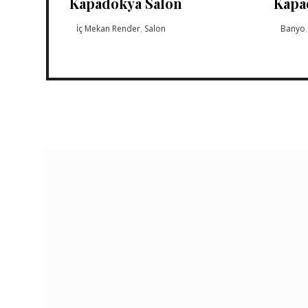
Kapadokya Salon
Kapa
İç Mekan Render
,
Salon
Banyo